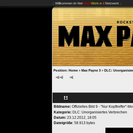
.: Willkommen im
Net
Vision
Work
.n
e
t
Netzwerk :.
Position:
Home
»
Max Payne 3
»
DLC: Unorganisier
Bildname:
Offizielles Bild 9 - "Nur Kopftreffer"-M
Kategorie:
DLC: Unorganisiertes Verbrechen
Datum:
23.12.2012, 18:05
Dateigröße
: 58.913 bytes