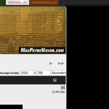
com
RDRvision.com
LANOIREvision.com
Anzeige-Größe
:
X
2149 Hits