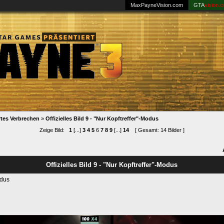
MaxPayneVision.com
GTA
vision.
tes Verbrechen
»
Offizielles Bild 9 - "Nur Kopftreffer"-Modus
Zeige Bild:
1
[...]
3
4
5
6
7
8
9
[...]
14
[ Gesamt: 14 Bilder ]
Offizielles Bild 9 - "Nur Kopftreffer"-Modus
odus