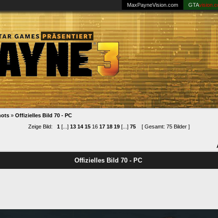
MaxPayneVision.com
GTA
vision.
hots
»
Offizielles Bild 70 - PC
Zeige Bild:
1
[...]
13
14
15
16
17
18
19
[...]
75
[ Gesamt: 75 Bilder ]
Offizielles Bild 70 - PC