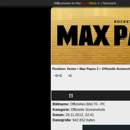
.: Willkommen im
Net
Vision
Work
.n
e
t
Netzwerk :.
Position:
Home
»
Max Payne 3
»
Offizielle Screens
Bildname:
Offizielles Bild 70 - PC
Kategorie:
Offizielle Screenshots
Datum:
28.11.2012, 22:41
Dateigröße
: 942.652 bytes