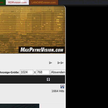
com
RDRvision.com
LANOIREvision.com
Anzeige-Größe
:
X
1664 Hits