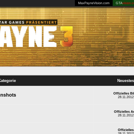
MaxPayneVision.com
GTA
vision.
Kategorie
Neuestes
Offizielles Bi
eenshots
28.11.2012
Offizielles A
28.11.2012
Offizielles
28.11.2012