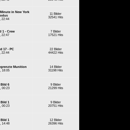
e Minute in New York
11 Bilder
Modus
32541 Hits
, 22:44
ld 1 - Crew
7 Bilder
, 22:47
17521 Hits
ld 17 - PC
22 Bilder
, 22:44
44422 Hits
Begrenzte Munition
14 Bilder
, 18:05
31198 Hits
 Bild 6
9 Bilder
, 00:23
21299 Hits
 Bild 1
9 Bilder
, 00:23
20751 Hits
 Bild 1
12 Bilder
, 14:48
26396 Hits