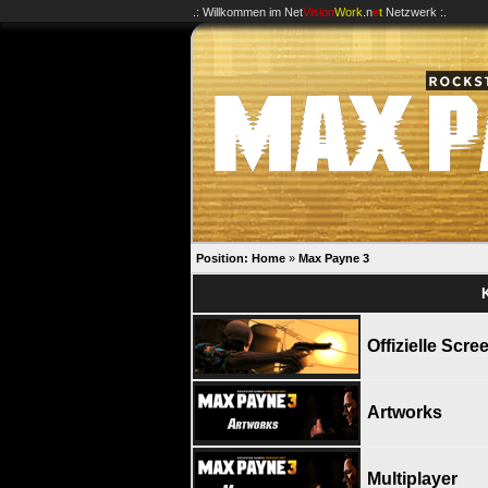
.: Willkommen im
Net
Vision
Work
.n
e
t
Netzwerk :.
Position:
Home
»
Max Payne 3
Offizielle Scr
Artworks
Multiplayer