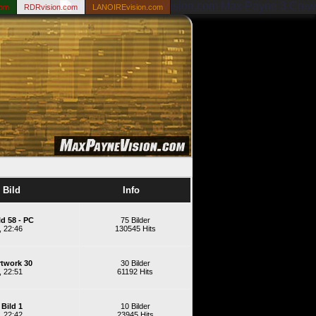
com
RDRvision.com
LANOIREvision.com
 Bild
Info
ld 58 - PC
75 Bilder
, 22:46
130545 Hits
rtwork 30
30 Bilder
, 22:51
61192 Hits
 Bild 1
10 Bilder
, 22:42
23945 Hits